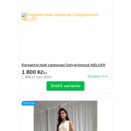
Elegantní midi zavinovací šaty,krémové MELODY
1 800 Kč
/
ks
Skladem 3 ks
1 488 Kč
bez DPH
Zvolit variantu
Novinka