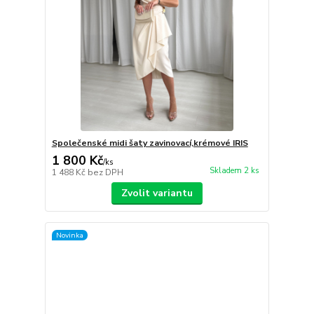
Společenské midi šaty zavinovací,krémové IRIS
1 800 Kč
/
ks
Skladem 2 ks
1 488 Kč
bez DPH
Zvolit variantu
Novinka