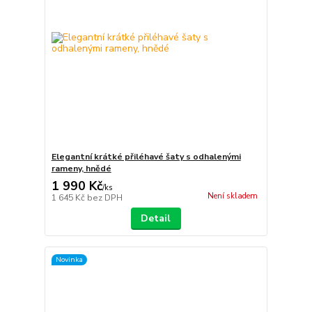
Elegantní krátké přiléhavé šaty s odhalenými
rameny, hnědé
1 990 Kč
/
ks
Není skladem
1 645 Kč
bez DPH
Detail
Novinka