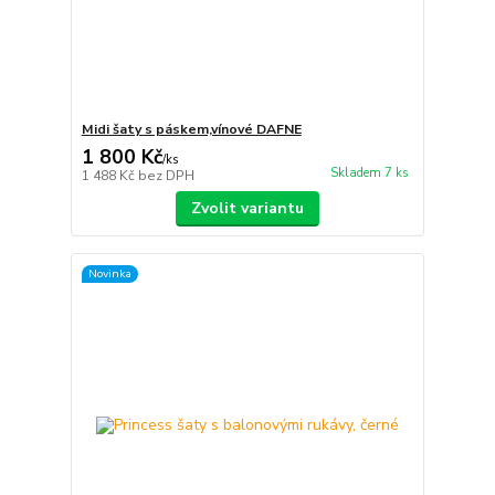
Midi šaty s páskem,vínové DAFNE
1 800 Kč
/
ks
Skladem 7 ks
1 488 Kč
bez DPH
Zvolit variantu
Novinka