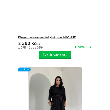
Elegantní sakové šaty,béžové IWONNE
2 390 Kč
/
ks
Skladem 2 ks
1 975 Kč
bez DPH
Zvolit variantu
Novinka