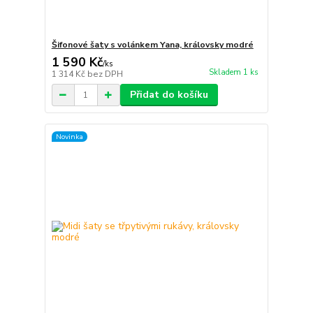
Šifonové šaty s volánkem Yana, královsky modré
1 590 Kč
/
ks
Skladem 1 ks
1 314 Kč
bez DPH
Přidat do košíku
Novinka