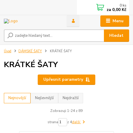
0
ks
za
0,00 Kč
Menu
Hledat
Úvod
DÁMSKÉ ŠATY
KRÁTKÉ ŠATY
KRÁTKÉ ŠATY
Upřesnit parametry
Nejnovější
Nejlevnější
Nejdražší
Zobrazuji 1-24 z 89
strana
z 4
další