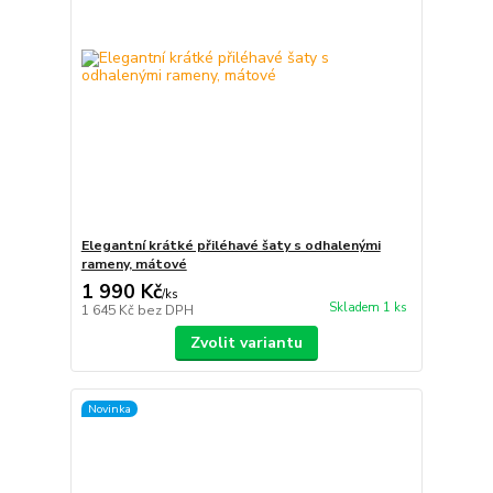
Elegantní krátké přiléhavé šaty s odhalenými
rameny, mátové
1 990 Kč
/
ks
Skladem 1 ks
1 645 Kč
bez DPH
Zvolit variantu
Novinka