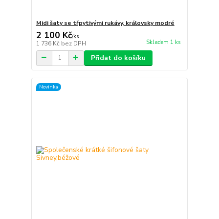
Midi šaty se třpytivými rukávy, královsky modré
2 100 Kč
/
ks
Skladem 1 ks
1 736 Kč
bez DPH
Přidat do košíku
Novinka