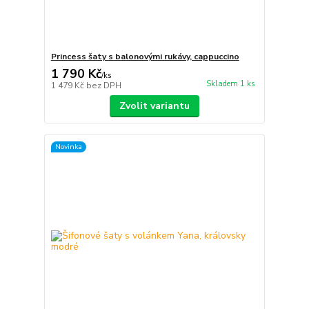
Princess šaty s balonovými rukávy, cappuccino
1 790 Kč
/
ks
Skladem 1 ks
1 479 Kč
bez DPH
Zvolit variantu
Novinka