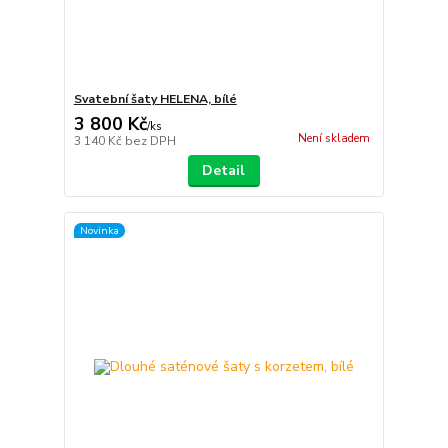
Svatební šaty HELENA, bílé
3 800 Kč
/
ks
Není skladem
3 140 Kč
bez DPH
Detail
Novinka