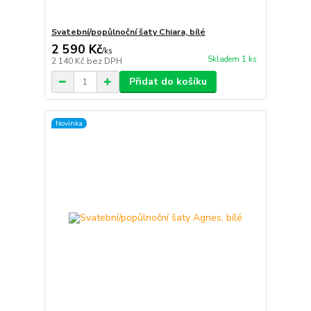
Svatební/popůlnoční šaty Chiara, bílé
2 590 Kč
/
ks
Skladem 1 ks
2 140 Kč
bez DPH
Přidat do košíku
Novinka