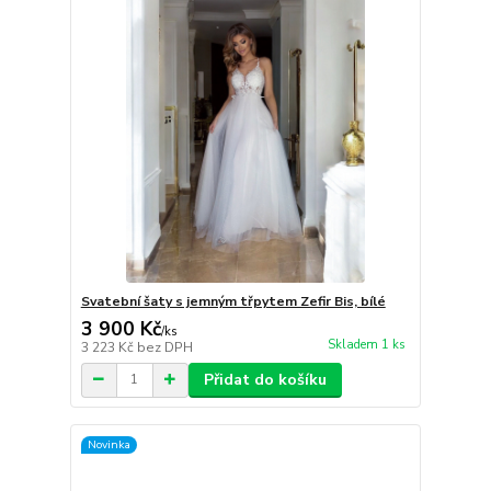
Svatební šaty s jemným třpytem Zefir Bis, bílé
3 900 Kč
/
ks
Skladem 1 ks
3 223 Kč
bez DPH
Přidat do košíku
Novinka