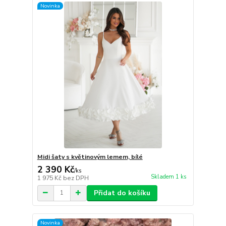
Novinka
Midi šaty s květinovým lemem, bílé
2 390 Kč
/
ks
Skladem 1 ks
1 975 Kč
bez DPH
Přidat do košíku
Novinka