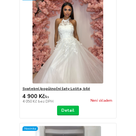
Svatební /popůlnoční šaty Lolita, bílé
4 900 Kč
/
ks
Není skladem
4 050 Kč
bez DPH
Detail
Novinka