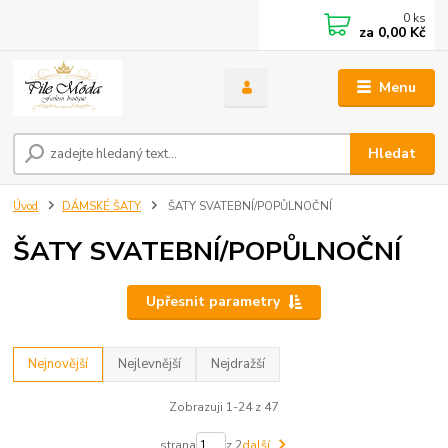
0
ks
za
0,00 Kč
Menu
Hledat
Úvod
DÁMSKÉ ŠATY
ŠATY SVATEBNÍ/POPŮLNOČNÍ
ŠATY SVATEBNÍ/POPŮLNOČNÍ
Upřesnit parametry
Nejnovější
Nejlevnější
Nejdražší
Zobrazuji 1-24 z 47
strana
z 2
další