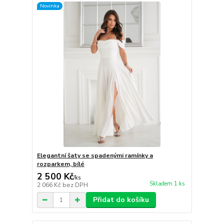
Novinka
Elegantní šaty se spadenými ramínky a
rozparkem, bílé
2 500 Kč
/
ks
Skladem 1 ks
2 066 Kč
bez DPH
Přidat do košíku