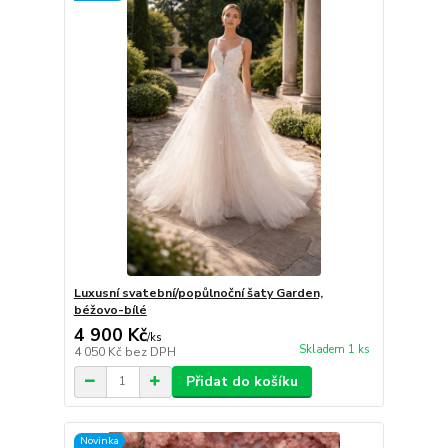
Luxusní svatební/popůlnoční šaty Garden,
béžovo-bílé
4 900 Kč
/
ks
Skladem 1 ks
4 050 Kč
bez DPH
Přidat do košíku
Novinka