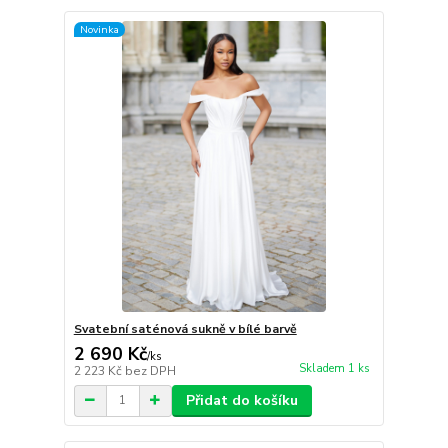
Novinka
Svatební saténová sukně v bílé barvě
2 690 Kč
/
ks
Skladem 1 ks
2 223 Kč
bez DPH
Přidat do košíku