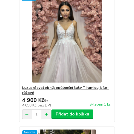
Luxusní svatební/popůlnoční šaty Tiramisu, bílo-
růžové
4 900 Kč
/
ks
Skladem 1 ks
4 050 Kč
bez DPH
Přidat do košíku
Novinka