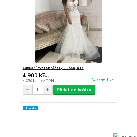
Luxusní svatební šaty Liliana, bílé
4 900 Kč
/
ks
Skladem 1 ks
4 050 Kč
bez DPH
Přidat do košíku
Novinka