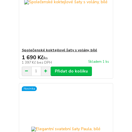
Společenské koktejlové šaty s volány, bílé
1 690 Kč
/
ks
Skladem 1 ks
1 397 Kč
bez DPH
Přidat do košíku
Novinka