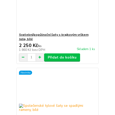
Svatební/popůlnoční šaty s krajkovým vrškem
Julia, bílé
2 250 Kč
/
ks
Skladem 1 ks
1 860 Kč
bez DPH
Přidat do košíku
Novinka