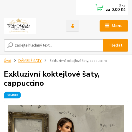
0
ks
za
0,00 Kč
Menu
Hledat
Úvod
DÁMSKÉ ŠATY
Exkluzivní koktejlové šaty, cappuccino
Exkluzivní koktejlové šaty,
cappuccino
Novinka