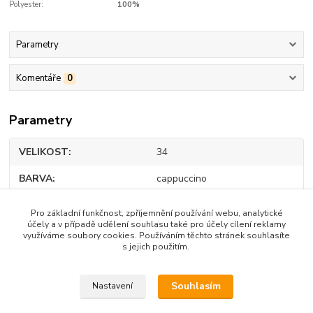
Polyester:
100%
Parametry
Komentáře
0
Parametry
VELIKOST
34
BARVA
cappuccino
Polyester
100%
Pro základní funkčnost, zpříjemnění používání webu, analytické
účely a v případě udělení souhlasu také pro účely cílení reklamy
využíváme soubory cookies. Používáním těchto stránek souhlasíte
s jejich použitím.
Zboží zařazeno v kategoriích
Souhlasím
Nastavení
DÁMSKÉ OBLEČENÍ