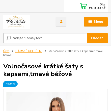
0
ks
za
0,00 Kč
Menu
Hledat
Úvod
DÁMSKÉ OBLEČENÍ
Volnočasové krátké šaty s kapsami,tmavé
béžové
Volnočasové krátké šaty s
kapsami,tmavé béžové
Novinka