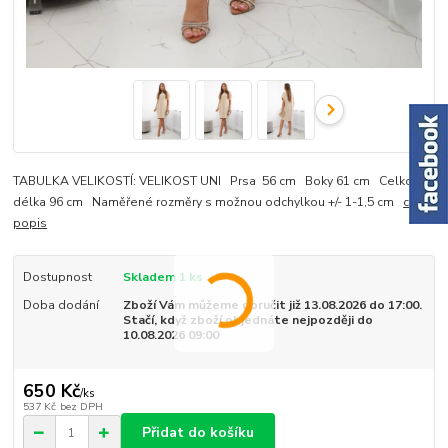
TABULKA VELIKOSTÍ: VELIKOST UNI Prsa 56 cm Boky 61 cm Celková
délka 96 cm Naměřené rozměry s možnou odchylkou +/- 1-1,5 cm
celý
popis
Dostupnost
Skladem 1 ks
Doba dodání
Zboží Vám můžeme doručit již 13.08.2026 do 17:00.
Stačí, když zboží objednáte nejpozději do
10.08.2026 09:00
650 Kč
/
ks
537 Kč
bez DPH
Přidat do košíku