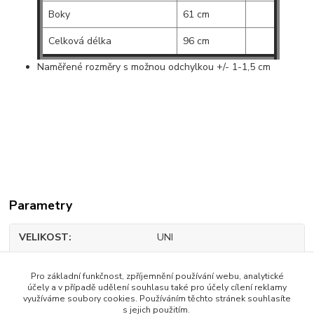
Boky
61 cm
Celková délka
96 cm
Naměřené rozměry s možnou odchylkou +/- 1-1,5 cm
Parametry
VELIKOST
UNI
BARVA
Béžová
Pro základní funkčnost, zpříjemnění používání webu, analytické
účely a v případě udělení souhlasu také pro účely cílení reklamy
MATERIÁL
95% poliéster,5%elastan
využíváme soubory cookies. Používáním těchto stránek souhlasíte
s jejich použitím.