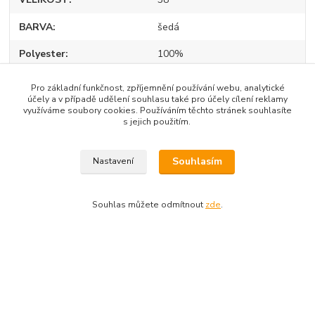
BARVA
šedá
Polyester
100%
VÝROBCE
Prett
Pro základní funkčnost, zpříjemnění používání webu, analytické
účely a v případě udělení souhlasu také pro účely cílení reklamy
využíváme soubory cookies. Používáním těchto stránek souhlasíte
s jejich použitím.
Zboží zařazeno v kategoriích
Souhlasím
Nastavení
DÁMSKÉ OBLEČENÍ
DÁMSKÉ ŠATY
Souhlas můžete odmítnout
zde
.
PLESOVÉ A SPOLEČENSKÉ
DLOUHÉ ŠATY