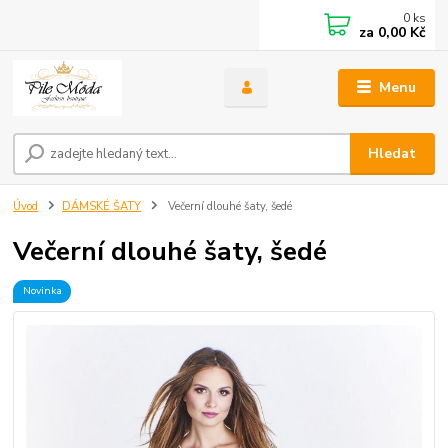
0
ks
za
0,00 Kč
Menu
Hledat
Úvod
DÁMSKÉ ŠATY
Večerní dlouhé šaty, šedé
Večerní dlouhé šaty, šedé
Novinka