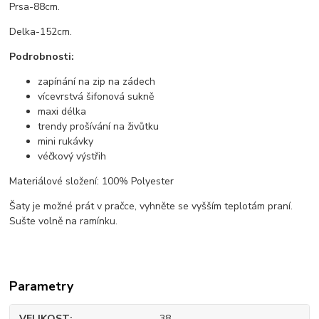
Prsa-88cm.
Delka-152cm.
Podrobnosti:
zapínání na zip na zádech
vícevrstvá šifonová sukně
maxi délka
trendy prošívání na živůtku
mini rukávky
véčkový výstřih
Materiálové složení: 100% Polyester
Šaty je možné prát v pračce, vyhněte se vyšším teplotám praní.
Sušte volně na ramínku.
Parametry
VELIKOST
38