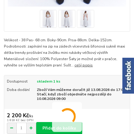
Velikost - 38 Pas- 68 cm. Boky-90cm. Prsa-88cm. Delka-152cm.
Podrobnosti: zapínání na zip na zádech vícevrstvá šifonová sukně maxi
délka trendy prošívání na živůtku mini rukávky véčkový výstřih
Materiálové složení: 100% Polyester Šaty je možné prát v pračce,
vyhněte se vyšším teplotám praní. Sušt...
celý popis
Dostupnost
skladem 1 ks
Doba dodání
Zboží Vám můžeme doručit již 13.08.2026 do 17:00.
Stačí, když zboží objednáte nejpozději do
10.08.2026 09:00
2 200 Kč
/
ks
1 818 Kč
bez DPH
Přidat do košíku