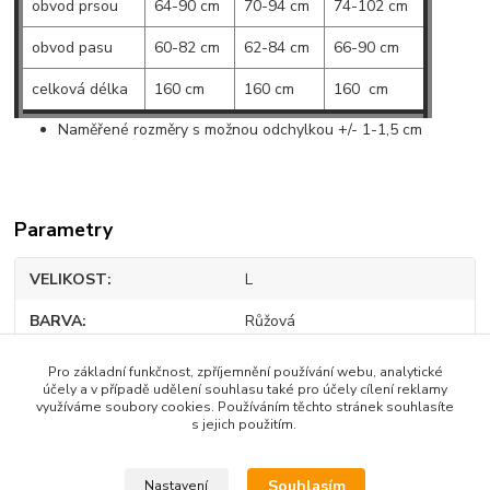
obvod prsou
64-90 cm
70-94 cm
74-102 cm
obvod pasu
60-82 cm
62-84 cm
66-90 cm
celková délka
160 cm
160 cm
160 cm
Naměřené rozměry s možnou odchylkou +/- 1-1,5 cm
Parametry
VELIKOST
L
BARVA
Růžová
Polyester
100%
Pro základní funkčnost, zpříjemnění používání webu, analytické
účely a v případě udělení souhlasu také pro účely cílení reklamy
využíváme soubory cookies. Používáním těchto stránek souhlasíte
s jejich použitím.
Zboží zařazeno v kategoriích
Souhlasím
Nastavení