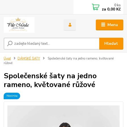
0
ks
za
0,00 Kč
Menu
Hledat
Úvod
DÁMSKÉ ŠATY
Společenské šaty na jedno rameno, květované
růžové
Společenské šaty na jedno
rameno, květované růžové
Novinka