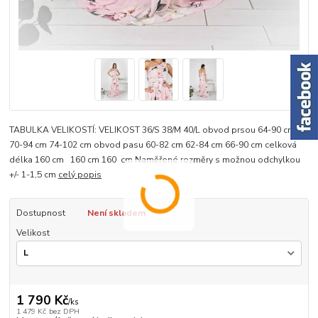
TABULKA VELIKOSTÍ: VELIKOST 36/S 38/M 40/L obvod prsou 64-90 cm
70-94 cm 74-102 cm obvod pasu 60-82 cm 62-84 cm 66-90 cm celková
délka 160 cm 160 cm 160 cm Naměřené rozměry s možnou odchylkou
+/- 1-1,5 cm
celý popis
Dostupnost
Není skladem
Velikost
1 790 Kč
/
ks
1 479 Kč
bez DPH