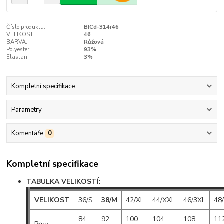
Číslo produktu:
BICd-314r46
VELIKOST:
46
BARVA:
Růžová
Polyester:
93%
Elastan:
3%
Kompletní specifikace
Parametry
Komentáře
0
Kompletní specifikace
TABULKA VELIKOSTÍ:
VELIKOST
36/S
38/M
42/XL
44/XXL
46/3XL
48
84
92
100
104
108
11