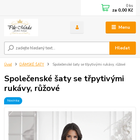
0
ks
za
0,00 Kč
Menu
Hledat
Úvod
DÁMSKÉ ŠATY
Společenské šaty se třpytivými rukávy, růžové
Společenské šaty se třpytivými
rukávy, růžové
Novinka