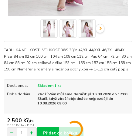
TABULKA VELIKOSTÍ: VELIKOST 36/S 38/M 42/XL 44/XXL 46/3XL 48/4XL
Prsa 84 cm 92 cm 100 cm 104 cm 108 cm 112 cm Pas 64 cm 72 cm 80 cm
84 cm 88 cm 92 cm celková délka 153 cm 155 cm 157 cm 158 cm 158 cm
158 cm Naměřené rozměry s možnou odchylkou +/- 1-1,5 cm
celý popis
Dostupnost
Skladem 1 ks
Doba dodání
Zboží Vám můžeme doručit již 13.08.2026 do 17:00.
Stačí, když zboží objednáte nejpozději do
10.08.2026 09:00
2 500 Kč
/
ks
2 066 Kč
bez DPH
Přidat do košíku