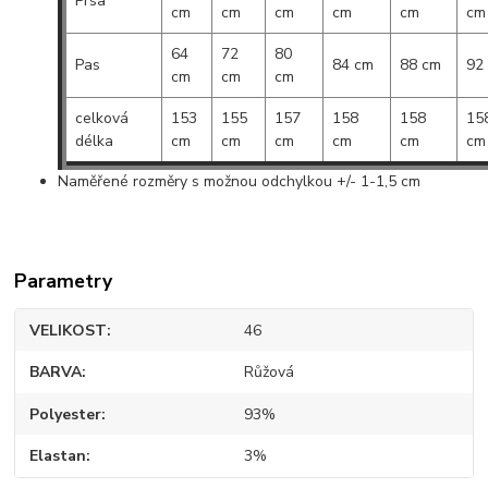
Prsa
cm
cm
cm
cm
cm
cm
64
72
80
Pas
84 cm
88 cm
92
cm
cm
cm
celková
153
155
157
158
158
15
délka
cm
cm
cm
cm
cm
cm
Naměřené rozměry s možnou odchylkou +/- 1-1,5 cm
Parametry
VELIKOST
46
BARVA
Růžová
Polyester
93%
Elastan
3%