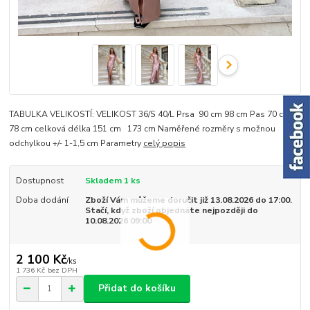
TABULKA VELIKOSTÍ: VELIKOST 36/S 40/L Prsa 90 cm 98 cm Pas 70 cm
78 cm celková délka 151 cm 173 cm Naměřené rozměry s možnou
odchylkou +/- 1-1,5 cm Parametry
celý popis
Dostupnost
Skladem 1 ks
Doba dodání
Zboží Vám můžeme doručit již 13.08.2026 do 17:00.
Stačí, když zboží objednáte nejpozději do
10.08.2026 09:00
2 100 Kč
/
ks
1 736 Kč
bez DPH
Přidat do košíku