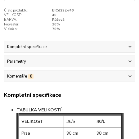
Číslo produktu:
BICd292-r40
VELIKOST:
40
BARVA:
Růžová
Polyester:
30%
Viskóza:
70%
Kompletní specifikace
Parametry
Komentáře
0
Kompletní specifikace
TABULKA VELIKOSTÍ:
VELIKOST
36/S
40/L
Prsa
90 cm
98 cm