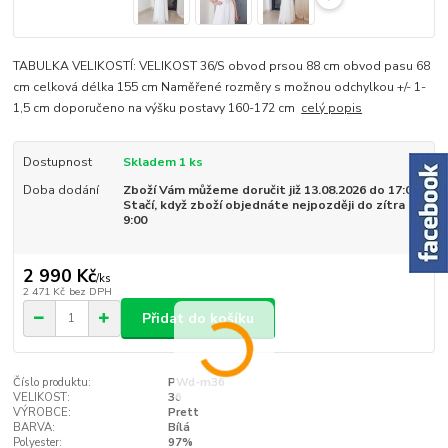
TABULKA VELIKOSTÍ: VELIKOST 36/S obvod prsou 88 cm obvod pasu 68
cm celková délka 155 cm Naměřené rozměry s možnou odchylkou +/- 1-
1,5 cm doporučeno na výšku postavy 160-172 cm
celý popis
Dostupnost
Skladem 1 ks
Doba dodání
Zboží Vám můžeme doručit již 13.08.2026 do 17:00.
Stačí, když zboží objednáte nejpozději do zítra do
9:00
2 990 Kč
/
ks
2 471 Kč
bez DPH
Přidat do košíku
Číslo produktu:
PWd-m36
VELIKOST:
36
VÝROBCE:
Prett
BARVA:
Bílá
Polyester:
97%