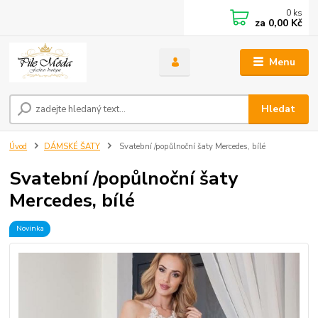
0
ks
za
0,00 Kč
Menu
Hledat
Úvod
DÁMSKÉ ŠATY
Svatební /popůlnoční šaty Mercedes, bílé
Svatební /popůlnoční šaty
Mercedes, bílé
Novinka