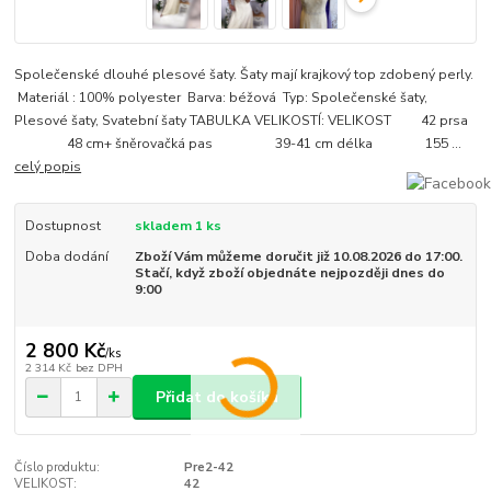
Společenské dlouhé plesové šaty. Šaty mají krajkový top zdobený perly.
Materiál : 100% polyester Barva: béžová Typ: Společenské šaty,
Plesové šaty, Svatební šaty TABULKA VELIKOSTÍ: VELIKOST 42 prsa
48 cm+ šněrovačká pas 39-41 cm délka 155 ...
celý popis
Dostupnost
skladem 1 ks
Doba dodání
Zboží Vám můžeme doručit již 10.08.2026 do 17:00.
Stačí, když zboží objednáte nejpozději dnes do
9:00
2 800 Kč
/
ks
2 314 Kč
bez DPH
Přidat do košíku
Číslo produktu:
Pre2-42
VELIKOST:
42