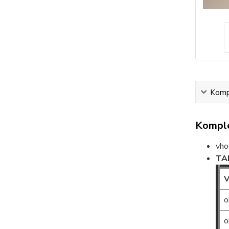
Kompl
Komple
vho
TA
V
o
o