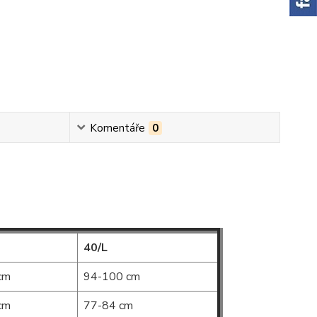
Komentáře
0
40/L
cm
94-100 cm
cm
77-84 cm