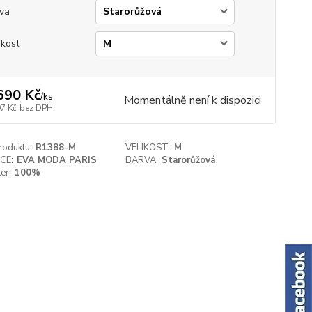
va
ikost
690 Kč
/
ks
Momentálně není k dispozici
97 Kč
bez DPH
roduktu:
R1388-M
VELIKOST:
M
CE:
EVA MODA PARIS
BARVA:
Starorůžová
er:
100%