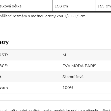
elková délka
158 cm
159 cm
ěřené rozměry s možnou odchylkou +/- 1-1,5 cm
etry
OST
M
BCE
EVA MODA PARIS
A
Starorůžová
ster
100%
čnost, zpříjemnění používání webu, analytické účely a v případě udělení