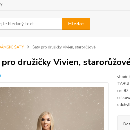
Y
Hledat
DÁMSKÉ ŠATY
Šaty pro družičky Vivien, starorůžové
 pro družičky Vivien, starorůžov
vhodné
TABULK
cm 87-
celkov
odchyl
Dos