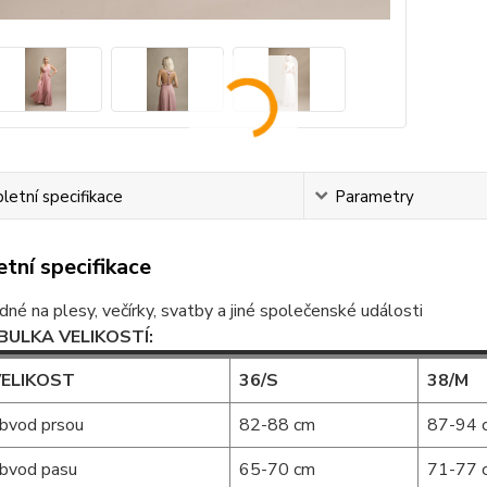
etní specifikace
Parametry
tní specifikace
dné na plesy, večírky, svatby a jiné společenské události
BULKA VELIKOSTÍ:
ELIKOST
36/S
38/M
bvod prsou
82-88 cm
87-94 
bvod pasu
65-70 cm
71-77 