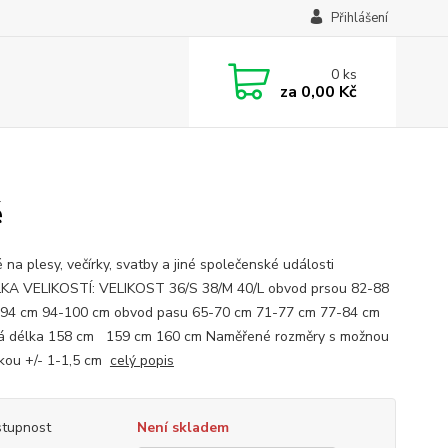
Přihlášení
0
ks
za
0,00 Kč
é
 na plesy, večírky, svatby a jiné společenské události
A VELIKOSTÍ: VELIKOST 36/S 38/M 40/L obvod prsou 82-88
94 cm 94-100 cm obvod pasu 65-70 cm 71-77 cm 77-84 cm
á délka 158 cm 159 cm 160 cm Naměřené rozměry s možnou
kou +/- 1-1,5 cm
celý popis
tupnost
Není skladem