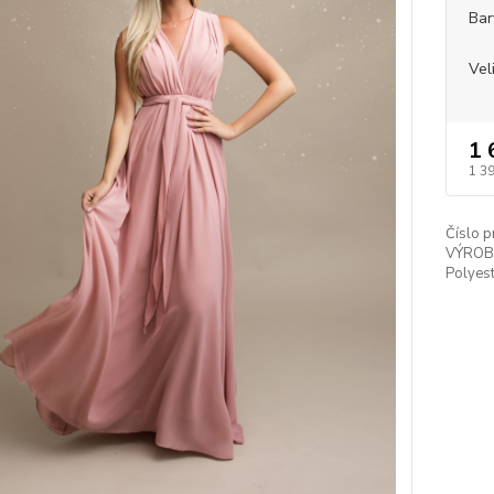
Bar
Vel
1 
1 3
Číslo p
VÝROB
Polyest