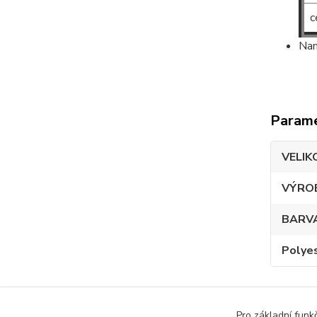
c
Nam
Param
VELIK
VÝRO
BARV
Polye
Pro základní funk