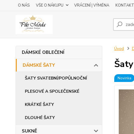
O NÁS
VŠE O NÁKUPU
VRÁCENÍ | VÝMĚNA
KONTAKT
Úvod
DÁMSKÉ OBLEČENÍ
Šaty
DÁMSKÉ ŠATY
ŠATY SVATEBNÍ/POPŮLNOČNÍ
Novinka
PLESOVÉ A SPOLEČENSKÉ
KRÁTKÉ ŠATY
DLOUHÉ ŠATY
SUKNĚ