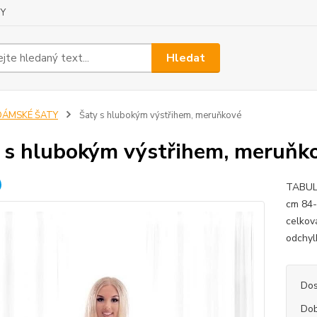
Y
Hledat
DÁMSKÉ ŠATY
Šaty s hlubokým výstřihem, meruňkové
 s hlubokým výstřihem, meruňk
TABULK
cm 84-
celkov
odchyl
Dos
Dob