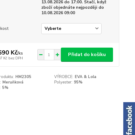
13.08.2026 do 17:00. Stačí, když
zboží objednáte nejpozději do
10.08.2026 09:00
ikost
690 Kč
/
ks
Přidat do košíku
97 Kč
bez DPH
roduktu:
HM2305
VÝROBCE:
EVA & Lola
:
Meruňková
Polyester:
95%
:
5%