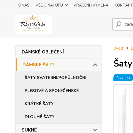
O NÁS
VŠE O NÁKUPU
VRÁCENÍ | VÝMĚNA
KONTAKT
Úvod
DÁMSKÉ OBLEČENÍ
Šaty
DÁMSKÉ ŠATY
ŠATY SVATEBNÍ/POPŮLNOČNÍ
Novinka
PLESOVÉ A SPOLEČENSKÉ
KRÁTKÉ ŠATY
DLOUHÉ ŠATY
SUKNĚ