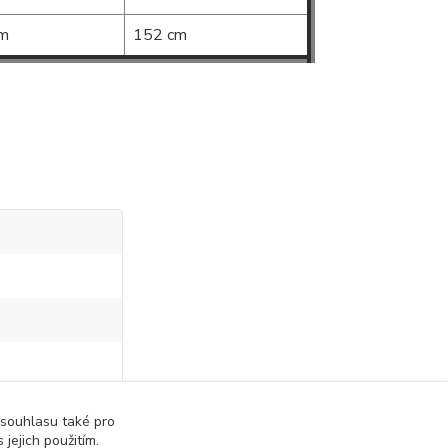
m
152 cm
 souhlasu také pro
 jejich použitím.