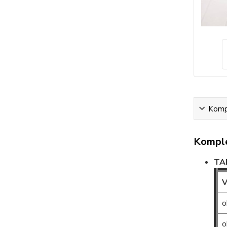
Kompl
Komple
TA
V
o
o