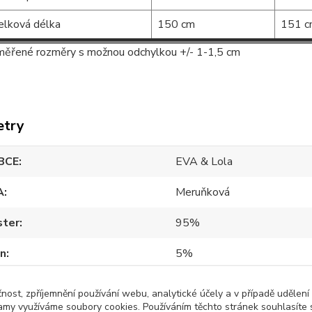
elková délka
150 cm
151 c
ěřené rozměry s možnou odchylkou +/- 1-1,5 cm
etry
BCE
EVA & Lola
A
Meruňková
ster
95%
an
5%
čnost, zpříjemnění používání webu, analytické účely a v případě udělení
lamy využíváme soubory cookies. Používáním těchto stránek souhlasíte s