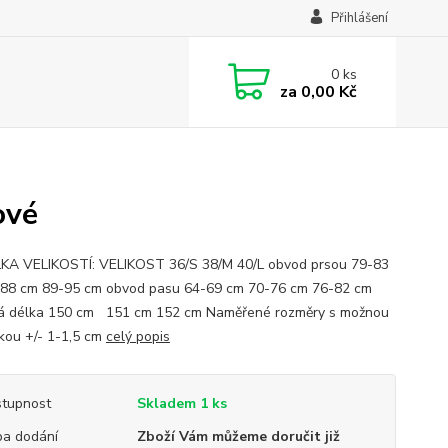
Přihlášení
0
ks
za
0,00 Kč
ové
A VELIKOSTÍ: VELIKOST 36/S 38/M 40/L obvod prsou 79-83
88 cm 89-95 cm obvod pasu 64-69 cm 70-76 cm 76-82 cm
á délka 150 cm 151 cm 152 cm Naměřené rozměry s možnou
kou +/- 1-1,5 cm
celý popis
tupnost
Skladem 1 ks
a dodání
Zboží Vám můžeme doručit již