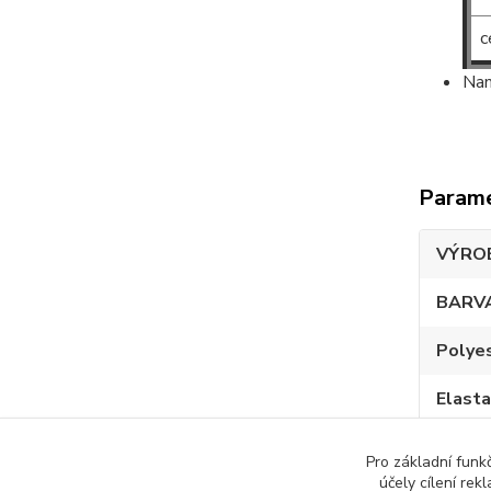
c
Nam
Param
VÝRO
BARV
Polye
Elast
Pro základní funk
účely cílení rek