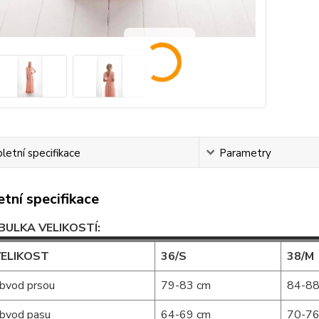
etní specifikace
Parametry
tní specifikace
BULKA VELIKOSTÍ:
ELIKOST
36/S
38/M
bvod prsou
79-83 cm
84-88
bvod pasu
64-69 cm
70-76