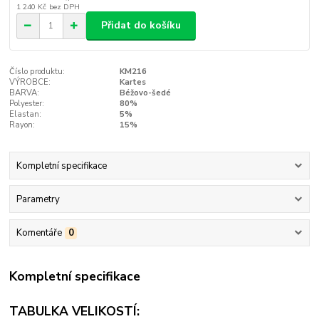
1 240 Kč
bez DPH
Přidat do košíku
Číslo produktu:
KM216
VÝROBCE:
Kartes
BARVA:
Béžovo-šedé
Polyester:
80%
Elastan:
5%
Rayon:
15%
Kompletní specifikace
Parametry
Komentáře
0
Kompletní specifikace
TABULKA VELIKOSTÍ: