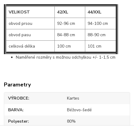
VELIKOST
42/XL
44/XXL
obvod prsou
92-96 cm
94-100 cm
obvod pasu
84-88 cm
88-90 cm
celková délka
100 cm
101 cm
Naměřené rozměry s možnou odchylkou +/- 1-1,5 cm
Parametry
VÝROBCE
Kartes
BARVA
Béžovo-šedé
Polyester
80%
Elastan
5%