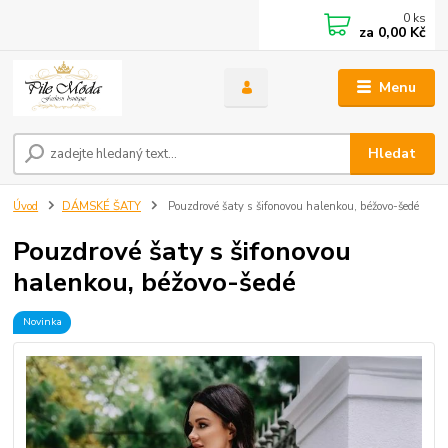
0
ks
za
0,00 Kč
Menu
Hledat
Úvod
DÁMSKÉ ŠATY
Pouzdrové šaty s šifonovou halenkou, béžovo-šedé
Pouzdrové šaty s šifonovou
halenkou, béžovo-šedé
Novinka