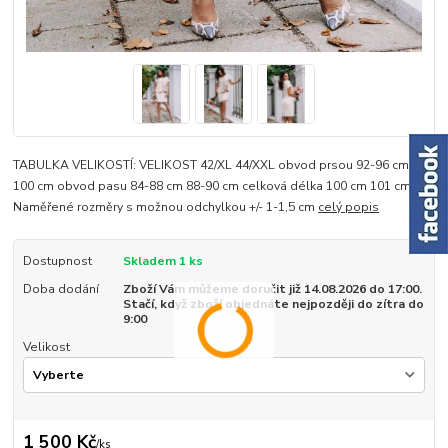
TABULKA VELIKOSTÍ: VELIKOST 42/XL 44/XXL obvod prsou 92-96 cm 94-
100 cm obvod pasu 84-88 cm 88-90 cm celková délka 100 cm 101 cm
Naměřené rozměry s možnou odchylkou +/- 1-1,5 cm
celý popis
Dostupnost
Skladem 1 ks
Doba dodání
Zboží Vám můžeme doručit již 14.08.2026 do 17:00.
Stačí, když zboží objednáte nejpozději do zítra do
9:00
Velikost
1 500 Kč
/
ks