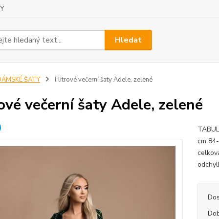
Y
Hledat
DÁMSKÉ ŠATY
Flitrové večerní šaty Adele, zelené
rové večerní šaty Adele, zelené
TABULK
cm 84-
celkov
odchyl
Dos
Dob