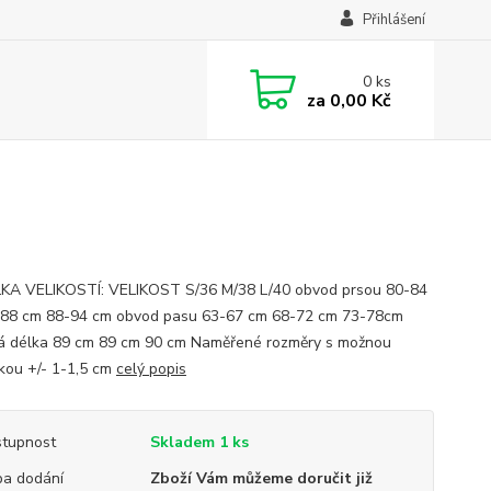
Přihlášení
0
ks
za
0,00 Kč
A VELIKOSTÍ: VELIKOST S/36 M/38 L/40 obvod prsou 80-84
88 cm 88-94 cm obvod pasu 63-67 cm 68-72 cm 73-78cm
á délka 89 cm 89 cm 90 cm Naměřené rozměry s možnou
kou +/- 1-1,5 cm
celý popis
tupnost
Skladem 1 ks
a dodání
Zboží Vám můžeme doručit již