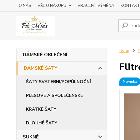
O NÁS
VŠE O NÁKUPU
VRÁCENÍ | VÝMĚNA
KONTAKT
Úvod
DÁMSKÉ OBLEČENÍ
Flit
DÁMSKÉ ŠATY
ŠATY SVATEBNÍ/POPŮLNOČNÍ
Novinka
PLESOVÉ A SPOLEČENSKÉ
KRÁTKÉ ŠATY
DLOUHÉ ŠATY
SUKNĚ