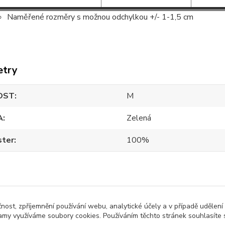
Naměřené rozměry s možnou odchylkou +/- 1-1,5 cm
etry
OST
M
A
Zelená
ster
100%
čnost, zpříjemnění používání webu, analytické účely a v případě udělení
zařazeno v kategoriích
lamy využíváme soubory cookies. Používáním těchto stránek souhlasíte s