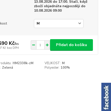
13.08.2026 do 17:00. Stačí, když
zboží objednáte nejpozději do
10.08.2026 09:00
ikost
690 Kč
/
ks
Přidat do košíku
97 Kč
bez DPH
roduktu:
HM2338k-zM
VELIKOST:
M
:
Zelená
Polyester:
100%