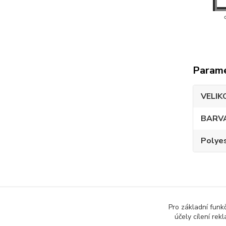
Param
VELIK
BARV
Polye
Pro základní funk
Zboží 
účely cílení rek