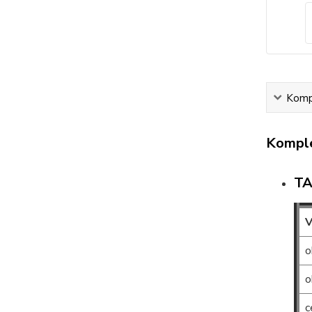
Kompl
Komple
TA
V
o
o
c