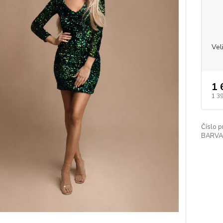
Vel
1 
1 3
Číslo p
BARVA