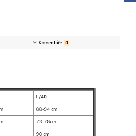
Komentáře
0
L/40
cm
88-94 cm
cm
73-78cm
90 cm