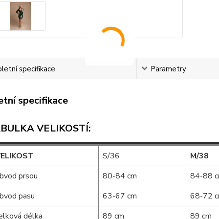
etní specifikace
Parametry
tní specifikace
BULKA VELIKOSTÍ:
ELIKOST
S/36
M/38
bvod prsou
80-84 cm
84-88 
bvod pasu
63-67 cm
68-72 
elková délka
89 cm
89 cm