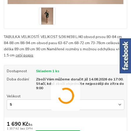
TABULKA VELIKOSTÍ: VELIKOST S/36 M/38 L/40 obvod prsou 80-84 cm
84-88 cm 88-94 cm obvod pasu 63-67 cm 68-72 cm 73-78cm celková
délka 89 cm 89 cm 90 cm Naměřené rozměry s možnou odchylkou +/- 1-
1,5 cm
celý popis
Dostupnost
Skladem 1 ks
Doba dodání
Zboží Vám můžeme doručit již 14.08.2026 do 17:00.
Stačí, když zboží objednáte nejpozději do zítra do
9:00
Velikost
1 690 Kč
/
ks
1 397 Kč
bez DPH