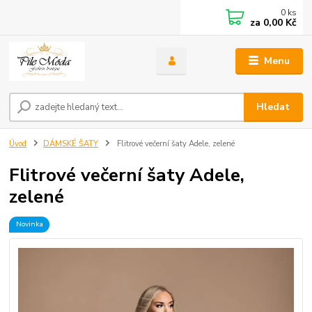
0
ks
za
0,00 Kč
Menu
Hledat
Úvod
DÁMSKÉ ŠATY
Flitrové večerní šaty Adele, zelené
Flitrové večerní šaty Adele,
zelené
Novinka