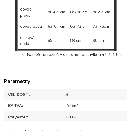
obvod
80-84 cm
84-88 cm
88-94 cm
prsou
obvod pasu
63-67 cm
68-72 cm
73-78cm
celková
89 cm
89 cm
90 cm
délka
Naměřené rozměry s možnou odchylkou +/- 1-1,5 cm
Parametry
VELIKOST
S
BARVA
Zelená
Polyester
100%