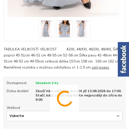
TABULKA VELIKOSTÍ: VELIKOST 42/XL 44/XXL 46/3XL 48/4XL Šířka
poprsí 45-51cm 46-52 cm 48-55 cm 52-58 cm Šířka pasu 42-48cm 44-
51cm 48-53 cm 49-55cm celková délka 157cm 158 cm 160 cm 162 cm
Naměřené rozměry s možnou odchylkou +/- 1-1,5 cm
celý popis
Dostupnost
Skladem 2 ks
Doba dodání
Zboží Vám můžeme doručit již 13.08.2026 do 17:00.
Stačí, když zboží objednáte nejpozději do zítra do
9:00
Velikost