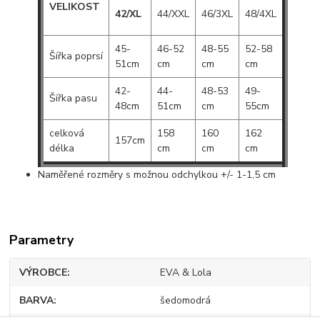
VELIKOST
42/XL
44/XXL
46/3XL
48/4XL
45-
46-52
48-55
52-58
Šířka poprsí
51cm
cm
cm
cm
42-
44-
48-53
49-
Šířka pasu
48cm
51cm
cm
55cm
celková
158
160
162
157cm
délka
cm
cm
cm
Naměřené rozměry s možnou odchylkou +/- 1-1,5 cm
Parametry
VÝROBCE
EVA & Lola
BARVA
šedomodrá