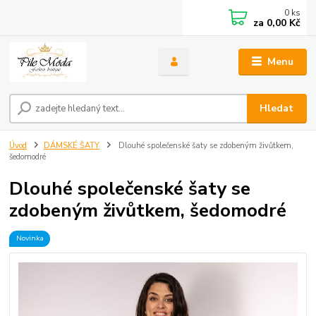
0
ks
za
0,00 Kč
Menu
Hledat
Úvod
DÁMSKÉ ŠATY
Dlouhé společenské šaty se zdobeným živůtkem,
šedomodré
Dlouhé společenské šaty se
zdobeným živůtkem, šedomodré
Novinka