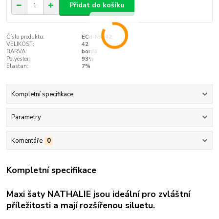
Přidat do košíku
Číslo produktu:
ECd-Nsb42
VELIKOST:
42
BARVA:
bordó
Polyester:
93%
Elastan:
7%
Kompletní specifikace
Parametry
Komentáře
0
Kompletní specifikace
Maxi šaty NATHALIE jsou ideální pro zvláštní
příležitosti a mají rozšířenou siluetu.