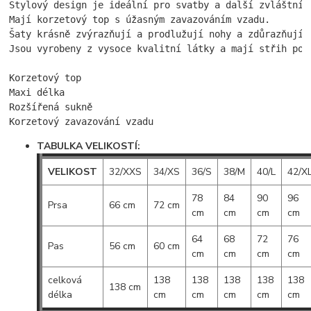
Stylový design je ideální pro svatby a další zvláštní 
Mají korzetový top s úžasným zavazováním vzadu. 
Šaty krásně zvýrazňují a prodlužují nohy a zdůrazňují 
Jsou vyrobeny z vysoce kvalitní látky a mají střih pod
Korzetový top

Maxi délka

Rozšířená sukně

Korzetový zavazování vzadu
TABULKA VELIKOSTÍ:
VELIKOST
32/XXS
34/XS
36/S
38/M
40/L
42/X
78
84
90
96
Prsa
66 cm
72 cm
cm
cm
cm
cm
64
68
72
76
Pas
56 cm
60 cm
cm
cm
cm
cm
celková
138
138
138
138
138
138 cm
délka
cm
cm
cm
cm
cm