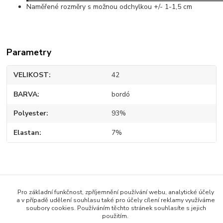
Naměřené rozměry s možnou odchylkou +/- 1-1,5 cm
Parametry
VELIKOST
42
BARVA
bordó
Polyester
93%
Elastan
7%
Zboží zařazeno v kategoriích
Pro základní funkčnost, zpříjemnění používání webu, analytické účely
DÁMSKÉ OBLEČENÍ
a v případě udělení souhlasu také pro účely cílení reklamy využíváme
soubory cookies. Používáním těchto stránek souhlasíte s jejich
DÁMSKÉ ŠATY
použitím.