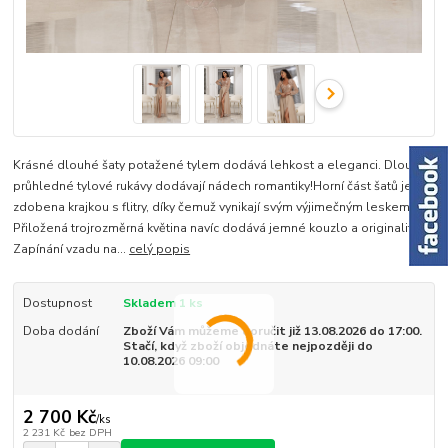
Krásné dlouhé šaty potažené tylem dodává lehkost a eleganci. Dlouhé,
průhledné tylové rukávy dodávají nádech romantiky!Horní část šatů je
zdobena krajkou s flitry, díky čemuž vynikají svým výjimečným leskem.
Přiložená trojrozměrná květina navíc dodává jemné kouzlo a originalitu.
Zapínání vzadu na...
celý popis
Dostupnost
Skladem 1 ks
Doba dodání
Zboží Vám můžeme doručit již 13.08.2026 do 17:00.
Stačí, když zboží objednáte nejpozději do
10.08.2026 09:00
2 700 Kč
/
ks
2 231 Kč
bez DPH