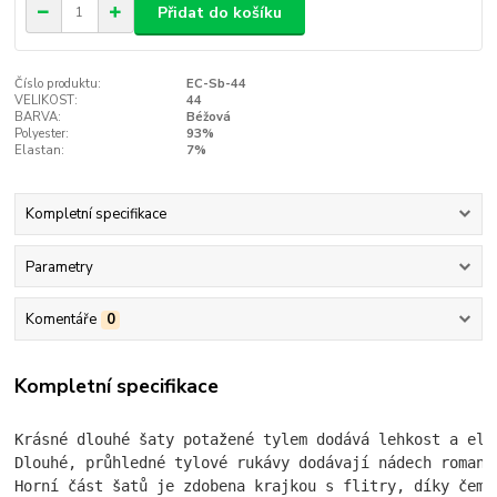
Přidat do košíku
Číslo produktu:
EC-Sb-44
VELIKOST:
44
BARVA:
Béžová
Polyester:
93%
Elastan:
7%
Kompletní specifikace
Parametry
Komentáře
0
Kompletní specifikace
Krásné dlouhé šaty potažené tylem dodává lehkost a ele
Dlouhé, průhledné tylové rukávy dodávají nádech romant
Horní část šatů je zdobena krajkou s flitry, díky čemu