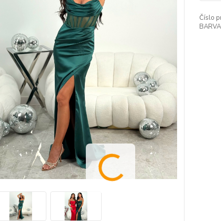
Číslo p
BARVA