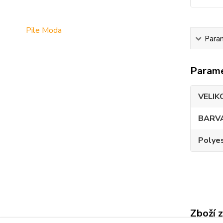
Pile Moda
Para
Param
VELIK
BARV
Polye
Zboží 