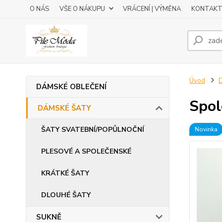
O NÁS
VŠE O NÁKUPU
VRÁCENÍ | VÝMĚNA
KONTAKT
Úvod
DÁMSKÉ OBLEČENÍ
Spol
DÁMSKÉ ŠATY
ŠATY SVATEBNÍ/POPŮLNOČNÍ
Novinka
PLESOVÉ A SPOLEČENSKÉ
KRÁTKÉ ŠATY
DLOUHÉ ŠATY
SUKNĚ