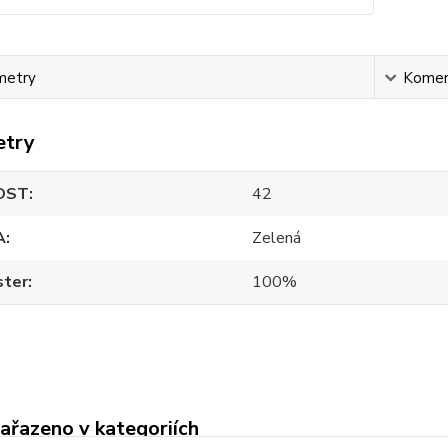
metry
Komen
etry
OST
42
A
Zelená
ster
100%
zařazeno v kategoriích