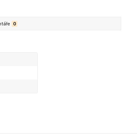
táře
0