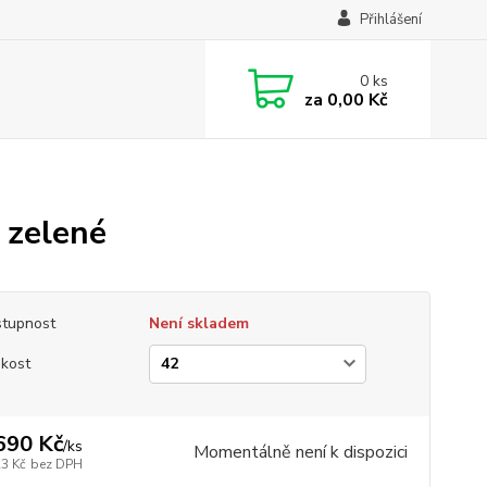
Přihlášení
0
ks
za
0,00 Kč
 zelené
tupnost
Není skladem
ikost
690 Kč
/
ks
Momentálně není k dispozici
23 Kč
bez DPH