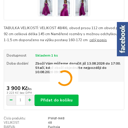
TABULKA VELIKOSTÍ: VELIKOST 48/4XL obvod prsou 112 cm obvod pasu
92 cm celková délka 145 cm Naměřené rozměry s možnou odchylkou +/-
1-1,5 cm doporučeno na výšku postavy 160-172 cm
celý popis
Dostupnost
Skladem 1 ks
Doba dodání
Zboží Vám můžeme doručit již 13.08.2026 do 17:00.
Stačí, když zboží objednáte nejpozději do
10.08.2026 09:00
3 900 Kč
/
ks
3 223 Kč
bez DPH
Přidat do košíku
Číslo produktu:
PWdf-N48
VELIKOST:
48
BARVA:
Fuchsia