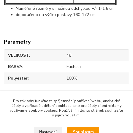
Naměřené rozměry s možnou odchylkou +/- 1-1,5 cm
doporučeno na výšku postavy 160-172 cm
Parametry
VELIKOST
48
BARVA
Fuchsia
Polyester
100%
Pro základní funkčnost, zpříjemnění používání webu, analytické
účely a v případě udělení souhlasu také pro účely cílení reklamy
Zboží zařazeno v kategoriích
využíváme soubory cookies. Používáním těchto stránek souhlasíte
s jejich použitím.
DÁMSKÉ OBLEČENÍ
DÁMSKÉ ŠATY
Souhlasím
Nastavení