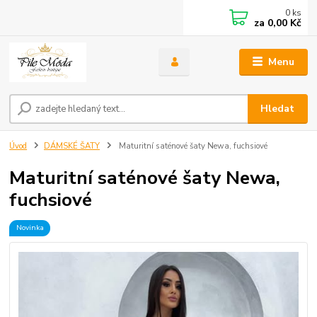
0
ks
za
0,00 Kč
Menu
Hledat
Úvod
DÁMSKÉ ŠATY
Maturitní saténové šaty Newa, fuchsiové
Maturitní saténové šaty Newa,
fuchsiové
Novinka