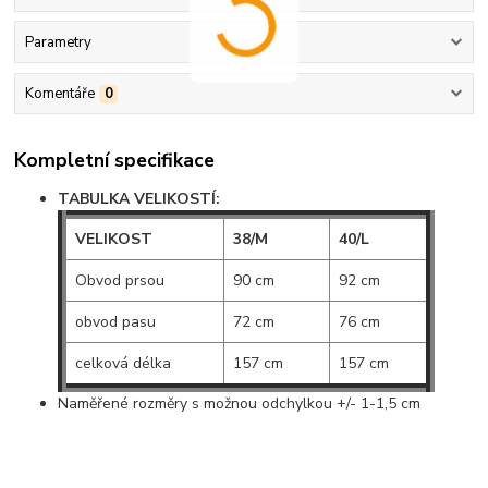
Parametry
Komentáře
0
Kompletní specifikace
TABULKA VELIKOSTÍ:
VELIKOST
38/M
40/L
Obvod prsou
90 cm
92 cm
obvod pasu
72 cm
76 cm
celková délka
157 cm
157 cm
Naměřené rozměry s možnou odchylkou +/- 1-1,5 cm