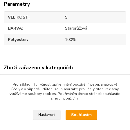
Parametry
VELIKOST
S
BARVA
Starorůžová
Polyester
100%
Zboží zařazeno v kategoriích
DÁMSKÉ OBLEČENÍ
Pro základní funkčnost, zpříjemnění používání webu, analytické
DÁMSKÉ ŠATY
účely a v případě udělení souhlasu také pro účely cílení reklamy
využíváme soubory cookies. Používáním těchto stránek souhlasíte
PLESOVÉ A SPOLEČENSKÉ
s jejich použitím.
DLOUHÉ ŠATY
Souhlasím
Nastavení