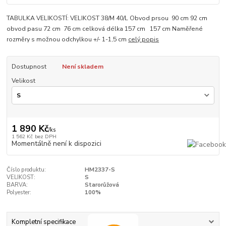
TABULKA VELIKOSTÍ: VELIKOST 38/M 40/L Obvod prsou 90 cm 92 cm
obvod pasu 72 cm 76 cm celková délka 157 cm 157 cm Naměřené
rozměry s možnou odchylkou +/- 1-1,5 cm
celý popis
Dostupnost
Není skladem
Velikost
1 890 Kč
/
ks
1 562 Kč
bez DPH
Momentálně není k dispozici
Číslo produktu:
HM2337-S
VELIKOST:
S
BARVA:
Starorůžová
Polyester:
100%
Kompletní specifikace