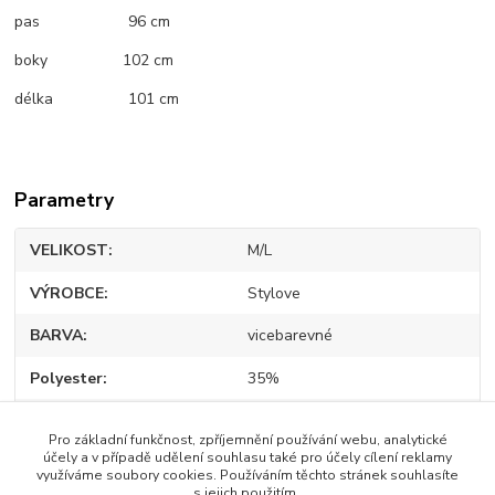
pas 96 cm
boky 102 cm
délka 101 cm
Parametry
VELIKOST
M/L
VÝROBCE
Stylove
BARVA
vicebarevné
Polyester
35%
Elastan
5%
Pro základní funkčnost, zpříjemnění používání webu, analytické
účely a v případě udělení souhlasu také pro účely cílení reklamy
Bavlna
60%
využíváme soubory cookies. Používáním těchto stránek souhlasíte
s jejich použitím.