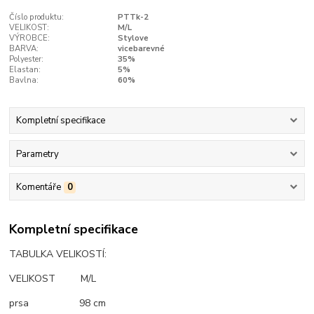
Číslo produktu:
PTTk-2
VELIKOST:
M/L
VÝROBCE:
Stylove
BARVA:
vicebarevné
Polyester:
35%
Elastan:
5%
Bavlna:
60%
Kompletní specifikace
Parametry
Komentáře
0
Kompletní specifikace
TABULKA VELIKOSTÍ:
VELIKOST M/L
prsa 98 cm