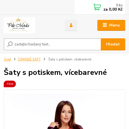
0
ks
za
0,00 Kč
Menu
Hledat
Úvod
DÁMSKÉ ŠATY
Šaty s potiskem, vícebarevné
Šaty s potiskem, vícebarevné
Akce