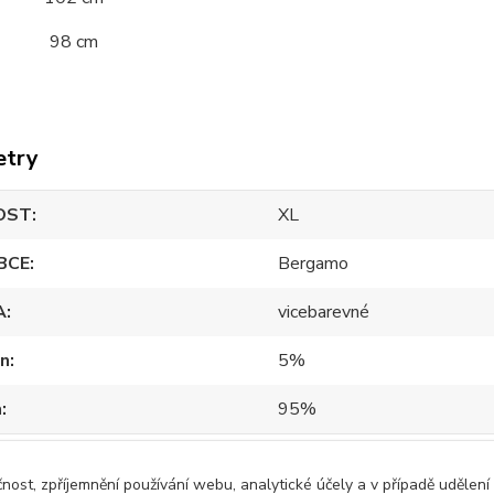
a 98 cm
etry
OST
XL
BCE
Bergamo
A
vicebarevné
an
5%
a
95%
čnost, zpříjemnění používání webu, analytické účely a v případě udělení