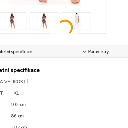
etní specifikace
Parametry
tní specifikace
 VELIKOSTÍ:
OST XL
 102 cm
 86 cm
 102 cm