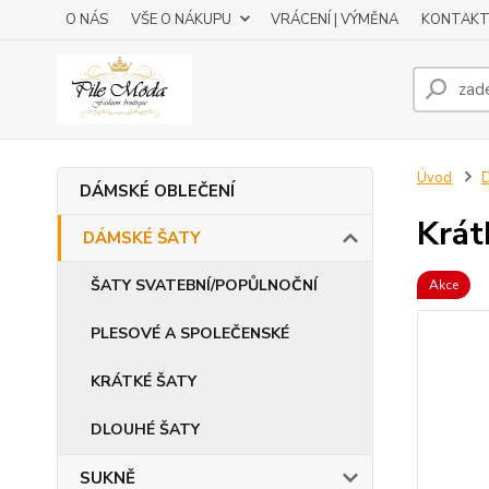
O NÁS
VŠE O NÁKUPU
VRÁCENÍ | VÝMĚNA
KONTAKT
Úvod
DÁMSKÉ OBLEČENÍ
Krát
DÁMSKÉ ŠATY
ŠATY SVATEBNÍ/POPŮLNOČNÍ
Akce
PLESOVÉ A SPOLEČENSKÉ
KRÁTKÉ ŠATY
DLOUHÉ ŠATY
SUKNĚ