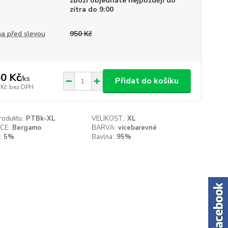
zboží objednáte nejpozději do
zítra do 9:00
a před slevou
950 Kč
0 Kč
/
ks
Přidat do košíku
 Kč
bez DPH
roduktu:
PTBk-XL
VELIKOST:
XL
CE:
Bergamo
BARVA:
vicebarevné
:
5%
Bavlna:
95%