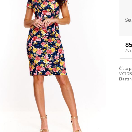
Cen
85
702
Číslo p
VÝROB
Elastan