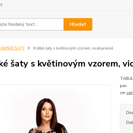
Y
Hledat
DÁMSKÉ ŠATY
Krátké šaty s květinovým vzorem, vicebarevné
ké šaty s květinovým vzorem, vi
TABU
pas
cm
cel
Dos
Dob