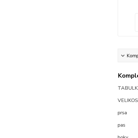
Kompl
Komple
TABULKA
VELIK
prsa
pas
boky