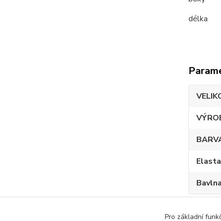
délk
Param
VELIK
VÝRO
BARV
Elast
Bavln
Pro základní funk