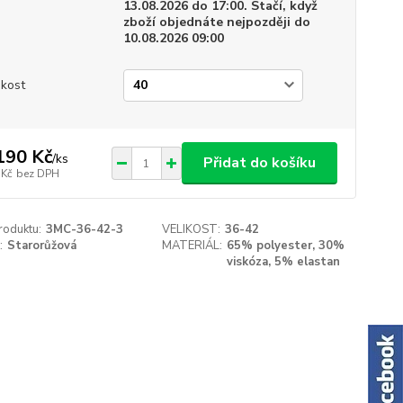
13.08.2026 do 17:00. Stačí, když
zboží objednáte nejpozději do
10.08.2026 09:00
ikost
190 Kč
/
ks
Přidat do košíku
 Kč
bez DPH
roduktu:
3MC-36-42-3
VELIKOST:
36-42
:
Starorůžová
MATERIÁL:
65% polyester, 30%
viskóza, 5% elastan