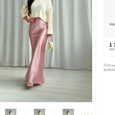
Vel
1 
983
Číslo p
BARVA