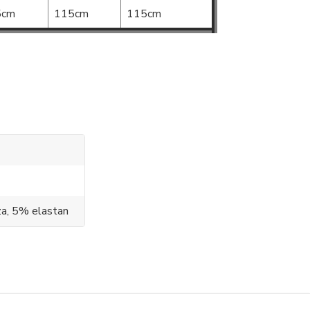
5cm
115cm
115cm
a, 5% elastan