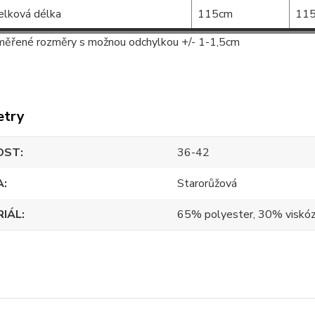
elková délka
115cm
11
ěřené rozměry s možnou odchylkou +/- 1-1,5cm
etry
OST
36-42
A
Starorůžová
RIÁL
65% polyester, 30% viskóz