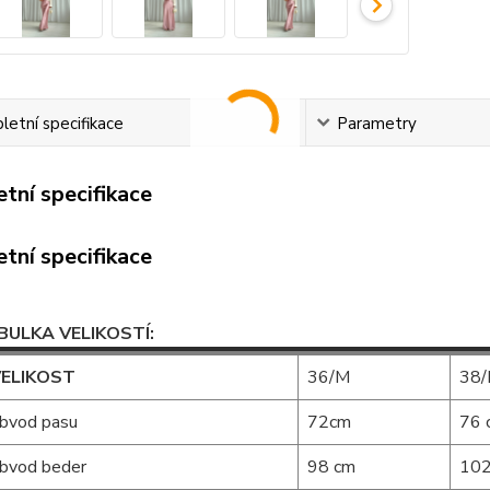
etní specifikace
Parametry
tní specifikace
tní specifikace
BULKA VELIKOSTÍ:
ELIKOST
36/M
38
bvod pasu
72cm
76 
bvod beder
98 cm
102