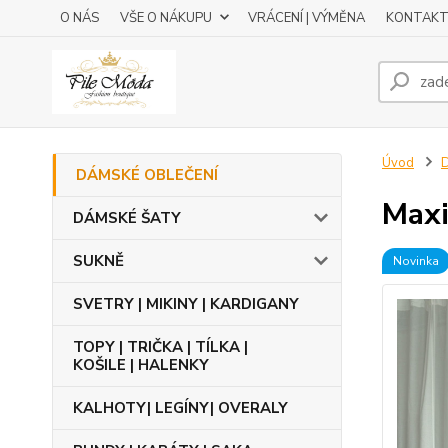
O NÁS
VŠE O NÁKUPU
VRÁCENÍ | VÝMĚNA
KONTAKT
Úvod
DÁMSKÉ OBLEČENÍ
Maxi
DÁMSKÉ ŠATY
SUKNĚ
Novinka
SVETRY | MIKINY | KARDIGANY
TOPY | TRIČKA | TÍLKA |
KOŠILE | HALENKY
KALHOTY| LEGÍNY| OVERALY