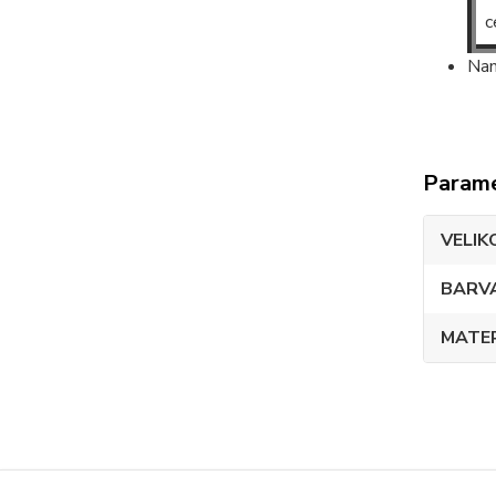
c
Nam
Param
VELIK
BARV
MATE