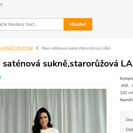
Y
Hledat
DÁMSKÉ OBLEČENÍ
Maxi saténová sukně,starorůžová LANA
 saténová sukně,starorůžová L
Komple
40/L 4
102 c
Naměře
Dos
Dob