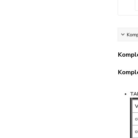
Kompl
Komple
Komple
TA
V
o
o