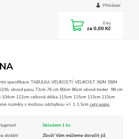
Přihlášení
0
ks
za
0,00 Kč
ANA
tní specifikace TABULKA VELIKOSTÍ: VELIKOST 36/M 38/M
2/XL obvod pasu 72cm 76 cm 80cm 86cm obvod beder 98 cm
m 104cm 112cm celková délka 115cm 115cm 115cm 115cm
né rozměry s možnou odchylkou +/- 1-1,5cm
celý popis
tupnost
Skladem 1 ks
a dodání
Zboží Vám můžeme doručit již