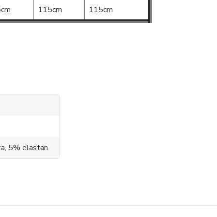
5cm
115cm
115cm
a, 5% elastan