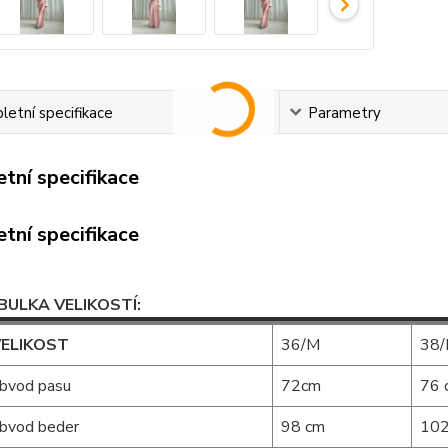
etní specifikace
Parametry
tní specifikace
tní specifikace
BULKA VELIKOSTÍ:
ELIKOST
36/M
38
bvod pasu
72cm
76 
bvod beder
98 cm
102