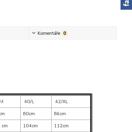
Komentáře
0
/M
40/L
42/XL
cm
80cm
86cm
 cm
104cm
112cm