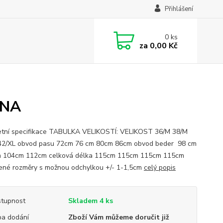
Přihlášení
0
ks
za
0,00 Kč
ANA
tní specifikace TABULKA VELIKOSTÍ: VELIKOST 36/M 38/M
2/XL obvod pasu 72cm 76 cm 80cm 86cm obvod beder 98 cm
m 104cm 112cm celková délka 115cm 115cm 115cm 115cm
né rozměry s možnou odchylkou +/- 1-1,5cm
celý popis
tupnost
Skladem 4 ks
a dodání
Zboží Vám můžeme doručit již