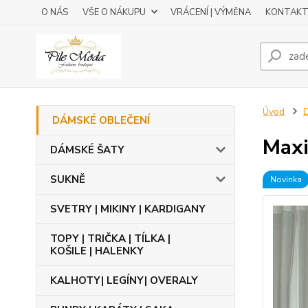
O NÁS
VŠE O NÁKUPU
VRÁCENÍ | VÝMĚNA
KONTAKT
Úvod
DÁMSKÉ OBLEČENÍ
Maxi
DÁMSKÉ ŠATY
SUKNĚ
Novinka
SVETRY | MIKINY | KARDIGANY
TOPY | TRIČKA | TÍLKA |
KOŠILE | HALENKY
KALHOTY| LEGÍNY| OVERALY