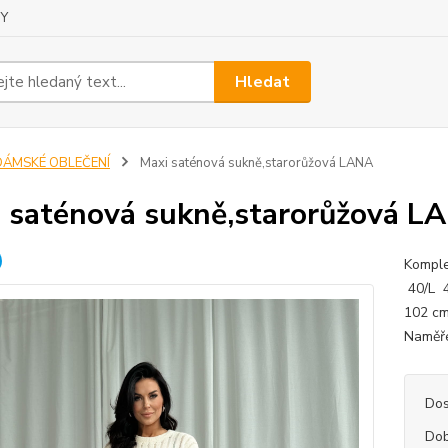
Y
Hledat
DÁMSKÉ OBLEČENÍ
Maxi saténová sukně,starorůžová LANA
 saténová sukně,starorůžová L
Komple
40/L 4
102 c
Naměře
Dos
Dob