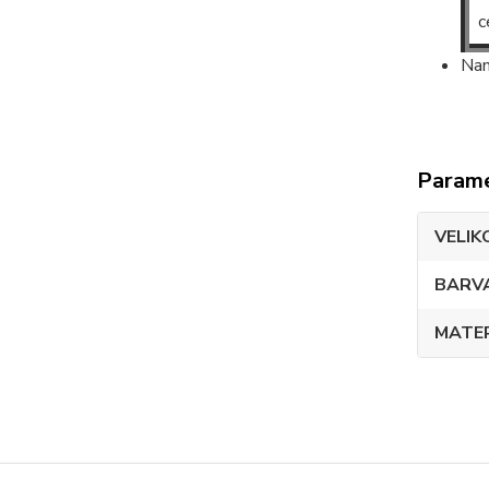
c
Nam
Param
VELIK
BARV
MATE