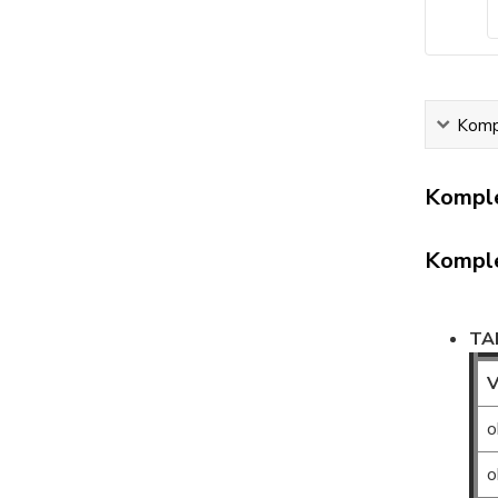
Kompl
Komple
Komple
TA
V
o
o