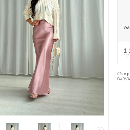
Vel
1 
983
Číslo p
BARVA