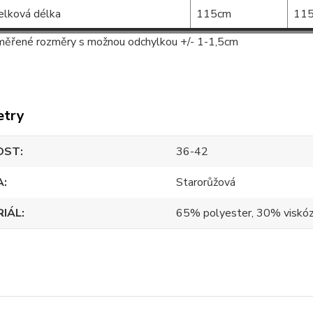
elková délka
115cm
11
ěřené rozměry s možnou odchylkou +/- 1-1,5cm
etry
OST
36-42
A
Starorůžová
RIÁL
65% polyester, 30% viskóz