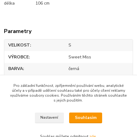
délka 106 cm
Parametry
VELIKOST
S
VÝROBCE
Sweet Miss
BARVA
černá
Polyester
90%
Pro základní funkčnost, zpříjemnění používání webu, analytické
účely a v případě udělení souhlasu také pro účely cílení reklamy
Elastan
10%
využíváme soubory cookies. Používáním těchto stránek souhlasíte
s jejich použitím.
Souhlasím
Nastavení
Zboží zařazeno v kategoriích
DÁMSKÉ OBLEČENÍ
Souhlas můžete odmítnout
zde
.