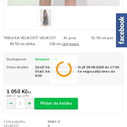
TABULKA VELIKOSTÍ: VELIKOST XL prsa 51-55 cm pas
45-50 cm délka 106 cm
celý popis
Dostupnost
Skladem 1 ks
Doba dodání
Zboží Vám můžeme doručit již 09.08.2026 do 17:00.
Stačí, když zboží objednáte nejpozději dnes do
9:00
1 050 Kč
/
ks
868 Kč
bez DPH
Přidat do košíku
Číslo produktu:
SMk2-S
VELIKOST:
S