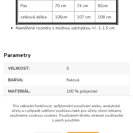
Pas
70 cm
74 cm
82cm
celková délka
106cm
107 cm
108 cm
Naměřené rozměry s možnou odchylkou +/- 1-1,5 cm
Parametry
VELIKOST
S
BARVA
fialová
MATERIÁL
100 % polyester
Pro základní funkčnost, zpříjemnění používání webu, analytické
účely a v případě udělení souhlasu také pro účely cílení reklamy
využíváme soubory cookies. Používáním těchto stránek souhlasíte
Zboží zařazeno v kategoriích
s jejich použitím.
DÁMSKÉ OBLEČENÍ