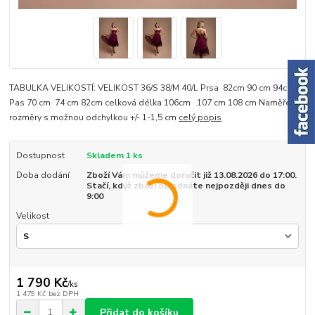
TABULKA VELIKOSTÍ: VELIKOST 36/S 38/M 40/L Prsa 82cm 90 cm 94cm
Pas 70 cm 74 cm 82cm celková délka 106cm 107 cm 108 cm Naměřené
rozměry s možnou odchylkou +/- 1-1,5 cm
celý popis
Dostupnost
Skladem 1 ks
Doba dodání
Zboží Vám můžeme doručit již 13.08.2026 do 17:00.
Stačí, když zboží objednáte nejpozději dnes do
9:00
Velikost
1 790 Kč
/
ks
1 479 Kč
bez DPH
Přidat do košíku