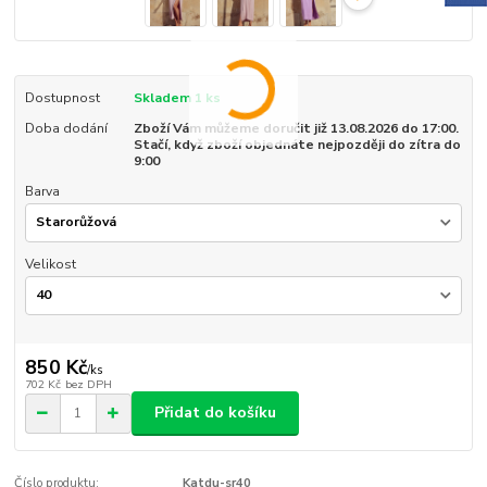
Dostupnost
Skladem 1 ks
Doba dodání
Zboží Vám můžeme doručit již 13.08.2026 do 17:00.
Stačí, když zboží objednáte nejpozději do zítra do
9:00
Barva
Velikost
850 Kč
/
ks
702 Kč
bez DPH
Přidat do košíku
Číslo produktu:
Katdu-sr40