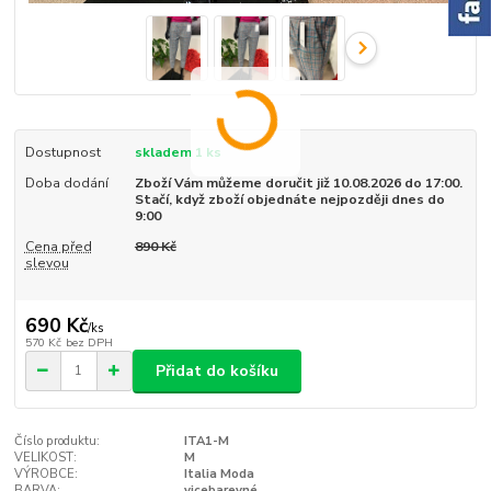
Dostupnost
skladem 1 ks
Doba dodání
Zboží Vám můžeme doručit již 10.08.2026 do 17:00.
Stačí, když zboží objednáte nejpozději dnes do
9:00
Cena před
890 Kč
slevou
690 Kč
/
ks
570 Kč
bez DPH
Přidat do košíku
Číslo produktu:
ITA1-M
VELIKOST:
M
VÝROBCE:
Italia Moda
BARVA:
vicebarevné