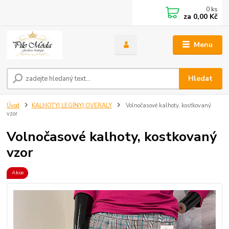
0
ks
za
0,00 Kč
Menu
Hledat
Úvod
KALHOTY| LEGÍNY| OVERALY
Volnočasové kalhoty, kostkovaný
vzor
Volnočasové kalhoty, kostkovaný
vzor
Akce