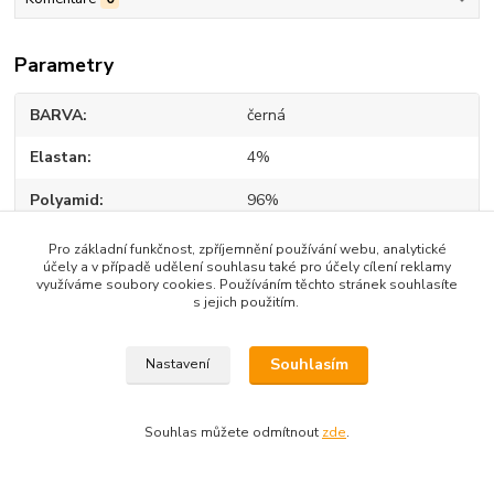
Parametry
BARVA
černá
Elastan
4%
Polyamid
96%
Pro základní funkčnost, zpříjemnění používání webu, analytické
účely a v případě udělení souhlasu také pro účely cílení reklamy
využíváme soubory cookies. Používáním těchto stránek souhlasíte
s jejich použitím.
Zboží zařazeno v kategoriích
DÁMSKÉ OBLEČENÍ
Souhlasím
Nastavení
KALHOTY| LEGÍNY| OVERALY
BUNDY | KABÁTY | SAKA
Souhlas můžete odmítnout
zde
.