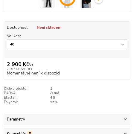
Dostupnost
Není skladem
Velikost
2 900 Kč
/
ks
2 397 Kč
bez DPH
Momentálně není k dispozici
Číslo produktu:
1
BARVA:
černá
Elastan:
4%
Polyamid:
96%
Parametry
Komentáře
0