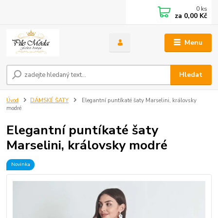
0
ks
za
0,00 Kč
Menu
Hledat
Úvod
DÁMSKÉ ŠATY
Elegantní puntíkaté šaty Marselini, královsky
modré
Elegantní puntíkaté šaty
Marselini, královsky modré
Novinka