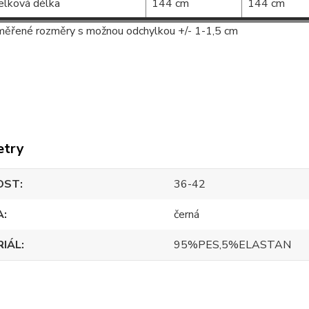
elková délka
144 cm
144 cm
ěřené rozměry s možnou odchylkou +/- 1-1,5 cm
etry
OST
36-42
A
černá
RIÁL
95%PES,5%ELASTAN