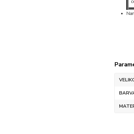
c
Nam
Param
VELIK
BARV
MATE