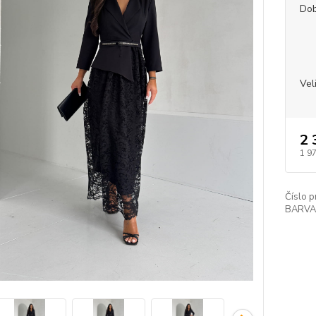
Dob
Vel
2 
1 9
Číslo p
BARVA