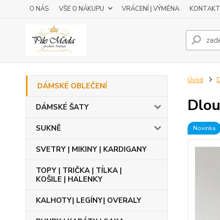
O NÁS
VŠE O NÁKUPU
VRÁCENÍ | VÝMĚNA
KONTAKT
Úvod
DÁMSKÉ OBLEČENÍ
Dlou
DÁMSKÉ ŠATY
SUKNĚ
Novinka
SVETRY | MIKINY | KARDIGANY
TOPY | TRIČKA | TÍLKA |
KOŠILE | HALENKY
KALHOTY| LEGÍNY| OVERALY