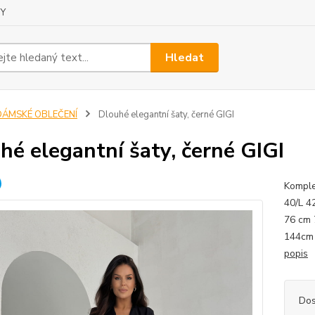
Y
Hledat
DÁMSKÉ OBLEČENÍ
Dlouhé elegantní šaty, černé GIGI
hé elegantní šaty, černé GIGI
Komple
40/L 4
76 cm 
144cm 
popis
Dos