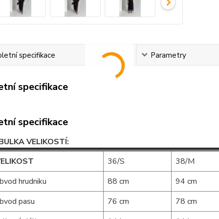
etní specifikace
Parametry
tní specifikace
tní specifikace
BULKA VELIKOSTÍ:
ELIKOST
36/S
38/M
bvod hrudniku
88 cm
94 cm
bvod pasu
76 cm
78 cm