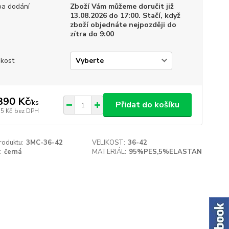
a dodání
Zboží Vám můžeme doručit již
13.08.2026 do 17:00. Stačí, když
zboží objednáte nejpozději do
zítra do 9:00
ikost
390 Kč
/
ks
Přidat do košíku
75 Kč
bez DPH
roduktu:
3MC-36-42
VELIKOST:
36-42
:
černá
MATERIÁL:
95%PES,5%ELASTAN