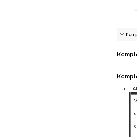
Kompl
Komple
Komple
TA
V
o
o