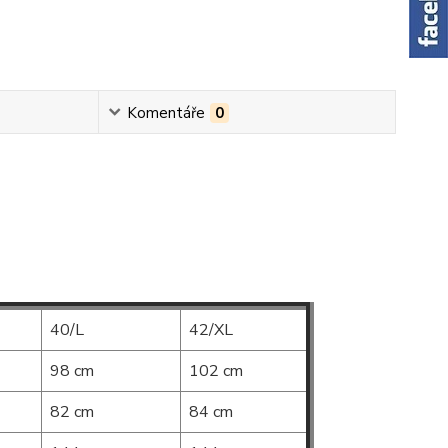
Komentáře
0
40/L
42/XL
98 cm
102 cm
82 cm
84 cm