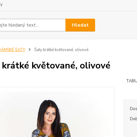
Y
Hledat
DÁMSKÉ ŠATY
Šaty krátké květované, olivové
 krátké květované, olivové
TABU
84c
Dos
Dob