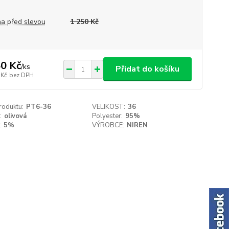
a před slevou
1 250 Kč
0 Kč
/
ks
Přidat do košíku
 Kč
bez DPH
roduktu:
PT6-36
VELIKOST:
36
:
olivová
Polyester:
95%
:
5%
VÝROBCE:
NIREN