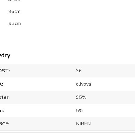
 96cm
a 93cm
etry
OST
36
A
olivová
ster
95%
an
5%
BCE
NIREN