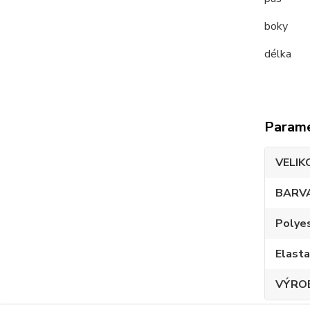
boky
délk
Param
VELIK
BARV
Polye
Elast
VÝRO