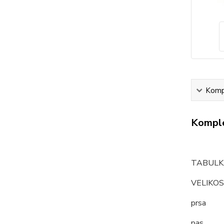
Kompl
Komple
TABULK
VELIK
prsa
pas