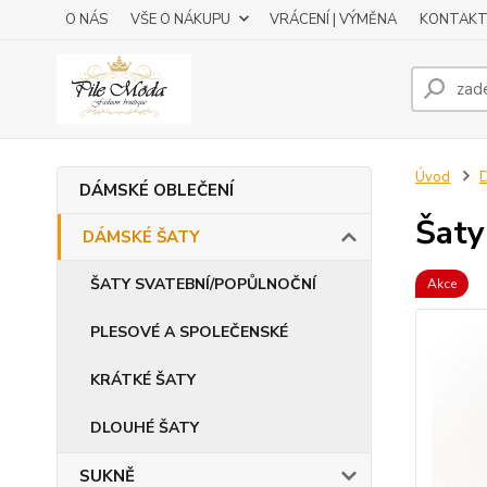
O NÁS
VŠE O NÁKUPU
VRÁCENÍ | VÝMĚNA
KONTAKT
Úvod
DÁMSKÉ OBLEČENÍ
Šaty
DÁMSKÉ ŠATY
ŠATY SVATEBNÍ/POPŮLNOČNÍ
Akce
PLESOVÉ A SPOLEČENSKÉ
KRÁTKÉ ŠATY
DLOUHÉ ŠATY
SUKNĚ