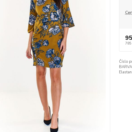
Cen
95
785
Číslo p
BARVA
Elastan