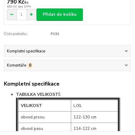
790 Kč
/
ks
653 Kč
bez DPH
Přidat do košíku
Číslo produktu:
P191
Kompletní specifikace
Komentáře
0
Kompletní specifikace
TABULKA VELIKOSTÍ:
VELIKOST
L/XL
obvod prsou
122-130 cm
obvod pasu
114-122 cm