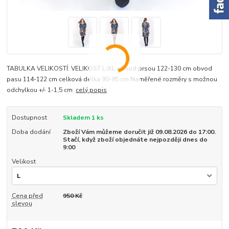
TABULKA VELIKOSTÍ: VELIKOST L/XL obvod prsou 122-130 cm obvod
pasu 114-122 cm celková délka 90-95 cm Naměřené rozměry s možnou
odchylkou +/- 1-1,5 cm
celý popis
Dostupnost
Skladem 1 ks
Doba dodání
Zboží Vám můžeme doručit již 09.08.2026 do 17:00.
Stačí, když zboží objednáte nejpozději dnes do
9:00
Velikost
Cena před
950 Kč
slevou